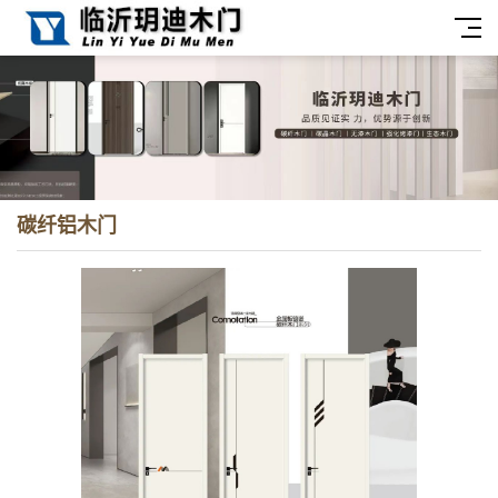
碳纤铝木门