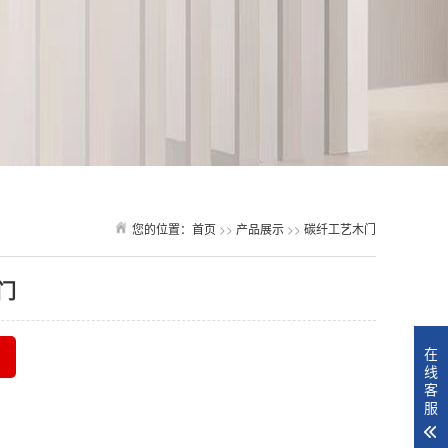
您的位置：
首页
>>
产品展示
>>
碳纤工艺木门
门
在
线
客
服